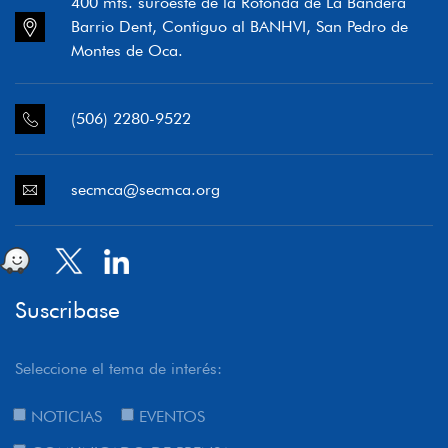
400 mts. suroeste de la Rotonda de La Bandera
Barrio Dent, Contiguo al BANHVI, San Pedro de
Montes de Oca.
(506) 2280-9522
secmca@secmca.org
Suscribase
Seleccione el tema de interés:
NOTICIAS
EVENTOS