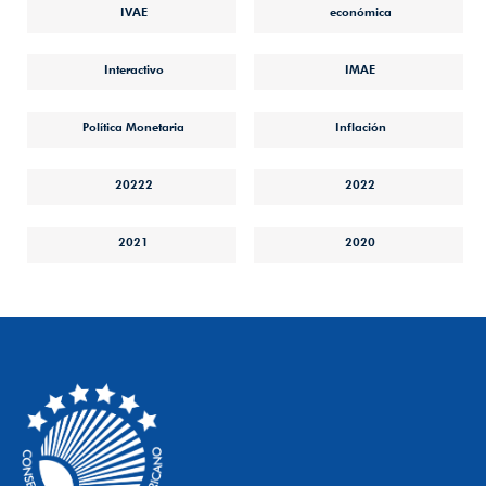
IVAE
económica
Interactivo
IMAE
Política Monetaria
Inflación
20222
2022
2021
2020