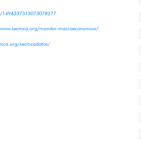
atus/1494337313073078277
//www.secmca.org/monitor-macroeconomico/
cmca.org/secmcadatos/