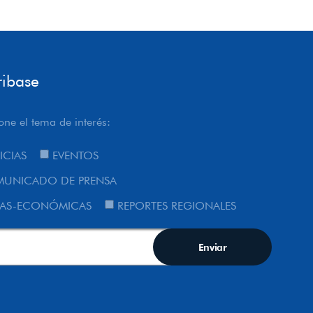
ribase
one el tema de interés:
ICIAS
EVENTOS
UNICADO DE PRENSA
AS-ECONÓMICAS
REPORTES REGIONALES