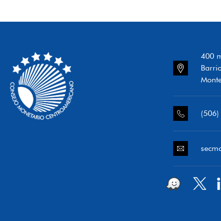
400 m
Barri
Monte
(506)
secm