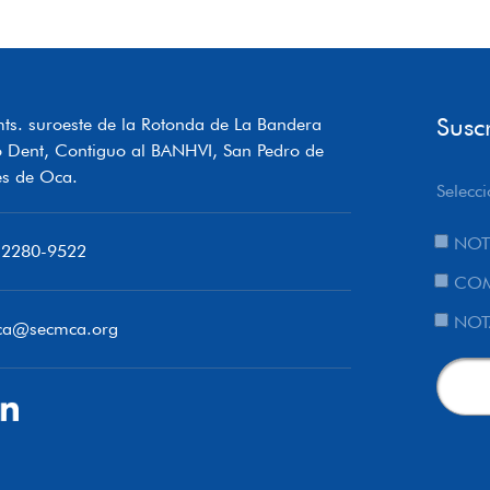
Susc
ts. suroeste de la Rotonda de La Bandera
o Dent, Contiguo al BANHVI, San Pedro de
s de Oca.
Selecci
NOT
 2280-9522
COM
NOT
ca@secmca.org