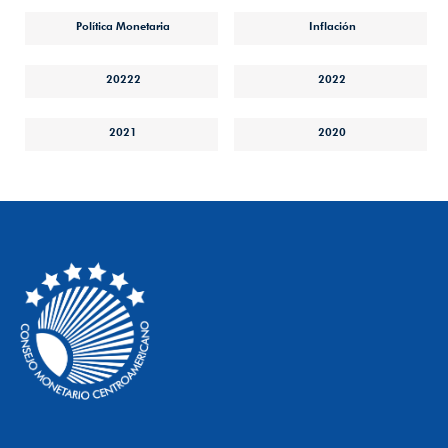
Política Monetaria
Inflación
20222
2022
2021
2020