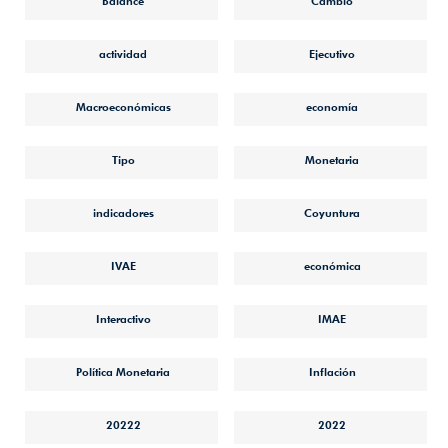
Balance
Cambio
actividad
Ejecutivo
Macroeconómicas
economía
Tipo
Monetaria
indicadores
Coyuntura
IVAE
económica
Interactivo
IMAE
Política Monetaria
Inflación
20222
2022