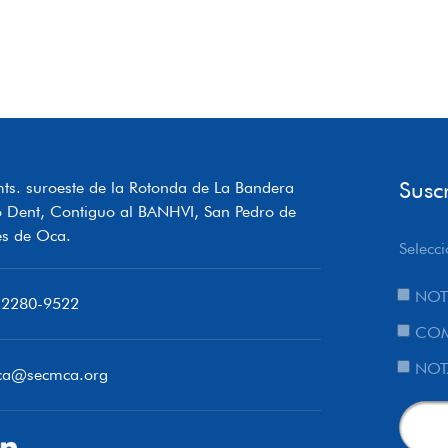
Susc
ts. suroeste de la Rotonda de La Bandera
o Dent, Contiguo al BANHVI, San Pedro de
s de Oca.
Selecci
NOT
 2280-9522
COM
NOT
ca@secmca.org