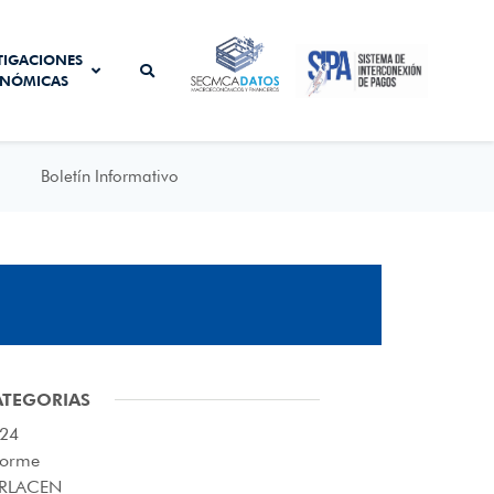
SISTEMA DE
TIGACIONES
SECMCA
INTERCONEXIÓN
NÓMICAS
DATOS
DE PAGOS
Boletín Informativo
ATEGORIAS
24
forme
RLACEN