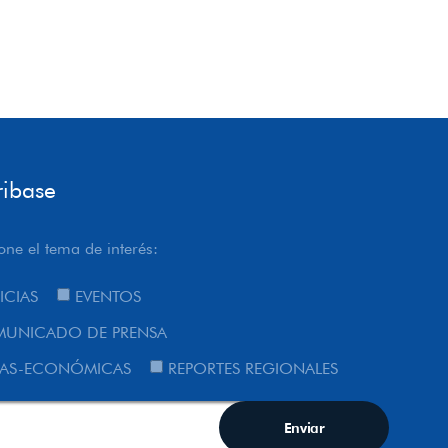
ribase
one el tema de interés:
ICIAS
EVENTOS
UNICADO DE PRENSA
AS-ECONÓMICAS
REPORTES REGIONALES