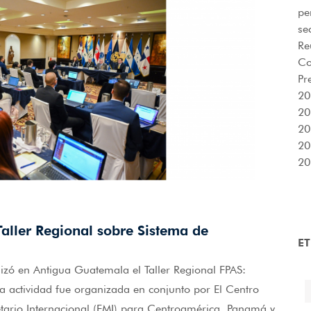
pe
se
Re
Co
Pr
20
20
20
20
20
ller Regional sobre Sistema de
E
alizó en Antigua Guatemala el Taller Regional FPAS:
sta actividad fue organizada en conjunto por El Centro
tario Internacional (FMI) para Centroamérica, Panamá y