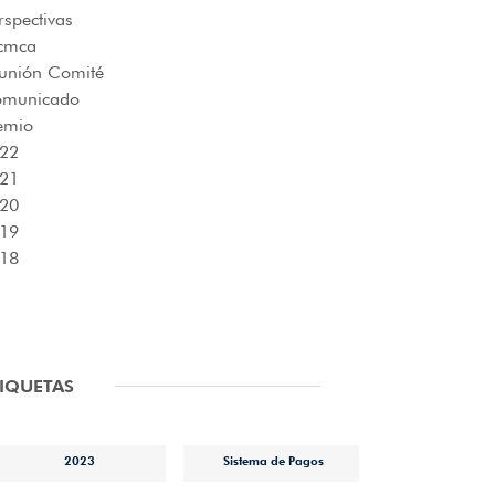
rspectivas
cmca
unión Comité
municado
emio
22
21
20
19
18
TIQUETAS
2023
Sistema de Pagos