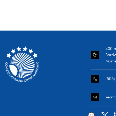
400 m
Barri
Monte
(506)
secm