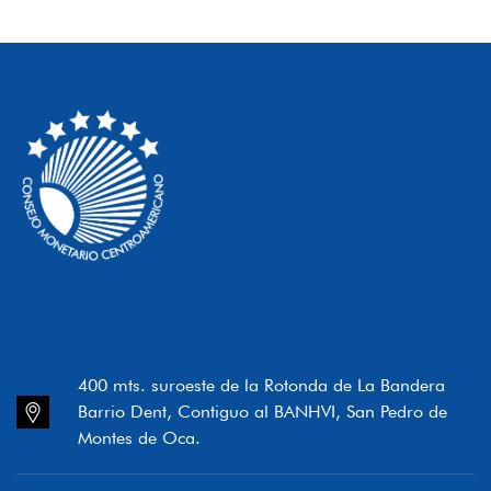
400 mts. suroeste de la Rotonda de La Bandera
Barrio Dent, Contiguo al BANHVI, San Pedro de
Montes de Oca.