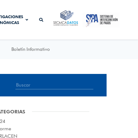
SISTEMA DE
TIGACIONES
SECMCA
INTERCONEXIÓN
NÓMICAS
DATOS
DE PAGOS
Boletín Informativo
ATEGORIAS
24
forme
RLACEN