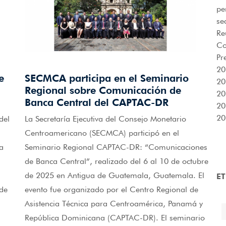
pe
se
Re
Co
Pr
20
e
SECMCA participa en el Seminario
20
Regional sobre Comunicación de
20
Banca Central del CAPTAC-DR
20
20
del
La Secretaría Ejecutiva del Consejo Monetario
Centroamericano (SECMCA) participó en el
a
Seminario Regional CAPTAC-DR: “Comunicaciones
de Banca Central”, realizado del 6 al 10 de octubre
de 2025 en Antigua de Guatemala, Guatemala. El
E
 de
evento fue organizado por el Centro Regional de
a
Asistencia Técnica para Centroamérica, Panamá y
República Dominicana (CAPTAC-DR). El seminario