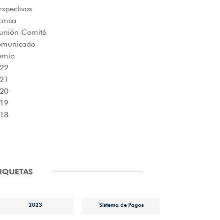
rspectivas
cmca
unión Comité
municado
emio
22
21
20
19
18
TIQUETAS
2023
Sistema de Pagos