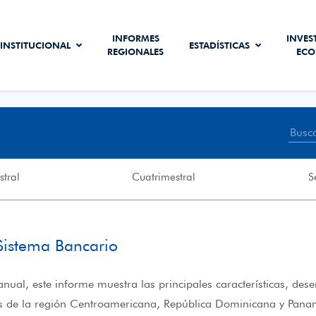
INFORMES
INVES
INSTITUCIONAL
ESTADÍSTICAS
REGIONALES
ECO
stral
Cuatrimestral
S
Sistema Bancario
nual, este informe muestra las principales características, des
s de la región Centroamericana, República Dominicana y Pana