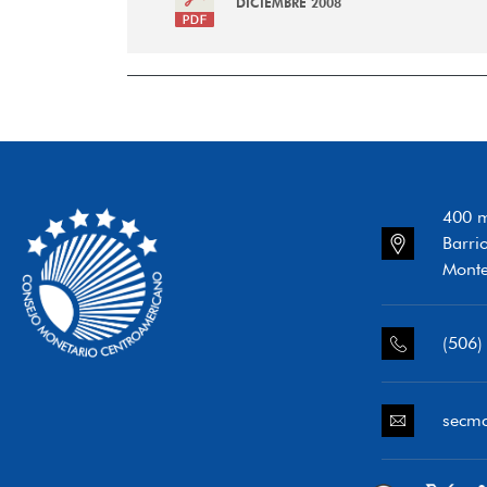
DICIEMBRE 2008
400 m
Barri
Monte
(506)
secm