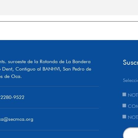
Susc
ts. suroeste de la Rotonda de La Bandera
o Dent, Contiguo al BANHVI, San Pedro de
s de Oca.
Selecci
NOT
 2280-9522
COM
NOT
ca@secmca.org