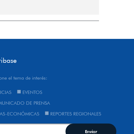
ribase
one el tema de interés:
ICIAS
EVENTOS
UNICADO DE PRENSA
AS-ECONÓMICAS
REPORTES REGIONALES