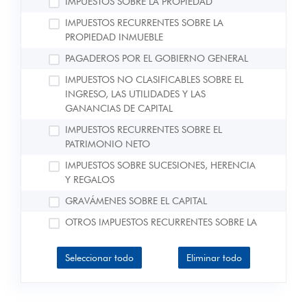
IMPUESTOS SOBRE LA PROPIEDAD
IMPUESTOS RECURRENTES SOBRE LA
PROPIEDAD INMUEBLE
PAGADEROS POR EL GOBIERNO GENERAL
IMPUESTOS NO CLASIFICABLES SOBRE EL
INGRESO, LAS UTILIDADES Y LAS
GANANCIAS DE CAPITAL
IMPUESTOS RECURRENTES SOBRE EL
PATRIMONIO NETO
IMPUESTOS SOBRE SUCESIONES, HERENCIA
Y REGALOS
GRAVÁMENES SOBRE EL CAPITAL
OTROS IMPUESTOS RECURRENTES SOBRE LA
PROPIEDAD
Seleccionar todo
IMPUESTOS SOBRE LOS BIENES Y SERVICIOS
Eliminar todo
IMPUESTOS GENERALES SOBRE LOS BIENES
Y SERVICIOS