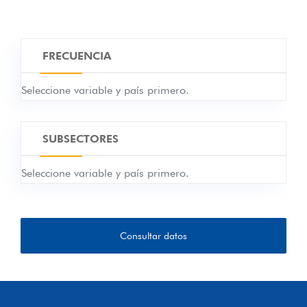
IMPUESTOS SOBRE EL VALOR AGREGADO
IMPUESTOS SOBRE LAS VENTAS
IMPUESTOS SOBRE EL VOLUMEN DE VENTAS
FRECUENCIA
Y OTROS IMPUESTOS GENERALES SOBRE
LOS BIENES Y SERVICIOS
Seleccione variable y país primero.
IMPUESTOS SOBRE TRANSACCIONES
FINANCIERAS Y DE CAPITAL
IMPUESTOS SELECTIVOS
SUBSECTORES
UTILIDADES DE LOS MONOPOLIOS
FISCALES
Seleccione variable y país primero.
IMPUESTOS SOBRE SERVICIOS ESPECÍFICOS
IMPUESTOS SOBRE EL USO DE BIENES Y
SOBRE EL PERMISO PARA USAR BIENES O
Consultar datos
REALIZAR ACTIVIDADES
IMPUESTOS SOBRE LOS VEHÍCULOS
AUTOMOTORES
OTROS