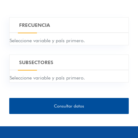
ACREEDORES INTERNOS
ACREEDORES EXTERNOS
CORTO PLAZO, POR VENCIMIENTO
FRECUENCIA
ORIGINAL
LARGO PLAZO POR VENCIMIENTO
Seleccione variable y país primero.
ORIGINAL, CON VENCIMIENTO DE PAGO
EN UN AÑO O MENOS
LARGO PLAZO POR VENCIMIENTO
SUBSECTORES
ORIGINAL, CON VENCIMIENTO DE PAGO
EN MÁS DE UN AÑO
Seleccione variable y país primero.
DENOMINADOS EN MONEDA LOCAL
DENOMINADOS EN MONEDA EXTRANJERA
TASA DE INTERÉS FIJA
Consultar datos
TASA DE INTERÉS VARIABLE
TÍTULOS DE DEUDA AL VALOR NOMINAL
ACREEDORES INTERNOS