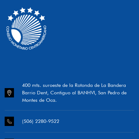
GOBIERNOS LOCALES
BANCO CENTRAL
SOCIEDADES CAPTADORAS DE DEPÓSITOS
EXCEPTO EL BANCO CENTRAL
OTRAS SOCIEDADES FINANCIERAS
SOCIEDADES NO FINANCIERAS
HOGARES E INSTITUCIONES SIN FINES DE
LUCRO QUE SIRVEN A LOS HOGARES
ACREEDORES EXTERNOS [=332]
400 mts. suroeste de la Rotonda de La Bandera
GOBIERNO GENERAL
Barrio Dent, Contiguo al BANHVI, San Pedro de
ORGANISMOS INTERNACIONALES
Montes de Oca.
SOCIEDADES FINANCIERAS DISTINTAS DE
ORGANISMOS INTERNACIONALES
(506) 2280-9522
OTROS NO RESIDENTES