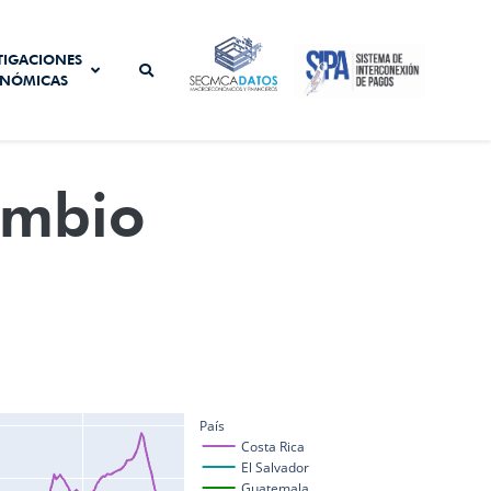
SISTEMA DE
TIGACIONES
SECMCA
INTERCONEXIÓN
NÓMICAS
DATOS
DE PAGOS
ambio
País
Costa Rica
El Salvador
Guatemala