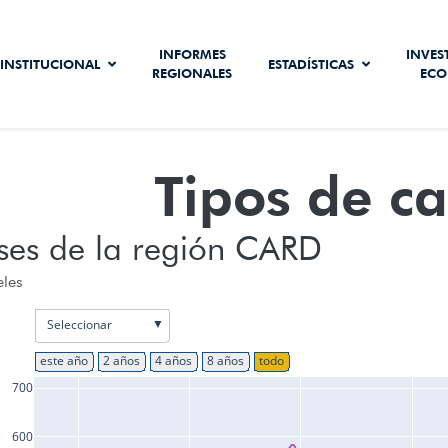
INFORMES
INVES
INSTITUCIONAL
ESTADÍSTICAS
REGIONALES
ECO
Tipos de c
ses de la región CARD
eles
▼
Seleccionar
este año
2 años
4 años
8 años
todo
700
600