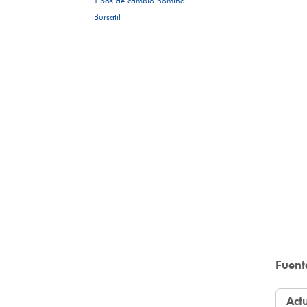
Tipos de cambio nominal
Bursatil
Fuent
Act