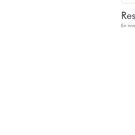
Res
En niv