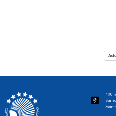
Act
400 m
Barri
Monte