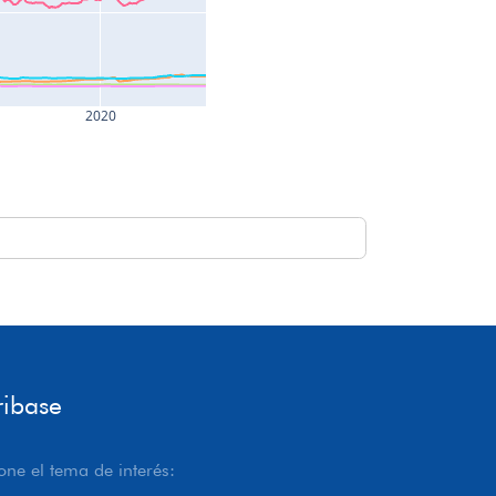
2020
ribase
one el tema de interés: