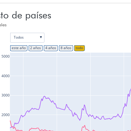
to de países
eles
▼
Todos
este año
2 años
4 años
8 años
todo
5000
4000
3000
2000