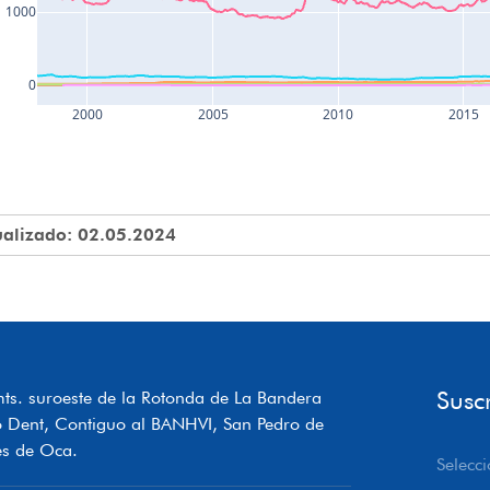
1000
0
2000
2005
2010
2015
ualizado: 02.05.2024
Susc
ts. suroeste de la Rotonda de La Bandera
o Dent, Contiguo al BANHVI, San Pedro de
s de Oca.
Selecci