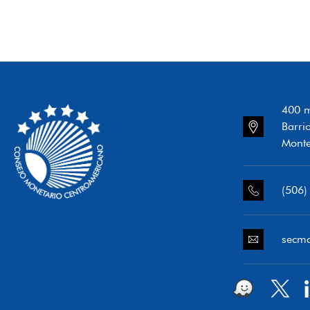
400 m
Barri
Monte
(506)
secm