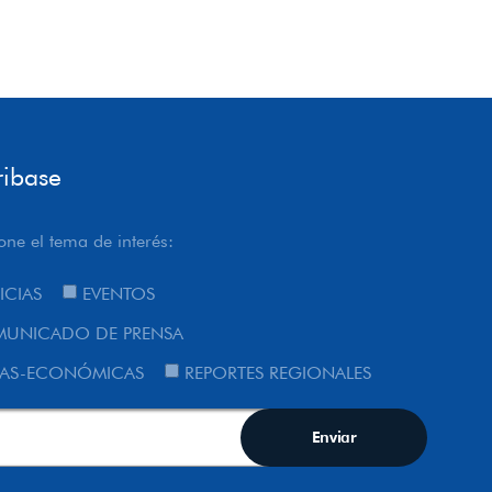
ribase
one el tema de interés:
ICIAS
EVENTOS
UNICADO DE PRENSA
AS-ECONÓMICAS
REPORTES REGIONALES