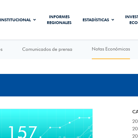
INFORMES
INVES
INSTITUCIONAL
ESTADÍSTICAS
REGIONALES
ECO
Notas Económicas
os
Comunicados de prensa
C
20
. 157
20
20