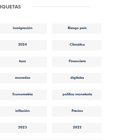
TIQUETAS
inmigración
Riesgo país
2024
Climático
tasa
Financiera
monedas
digitales
Econometría
política monetaria
inflación
Precios
2023
2022