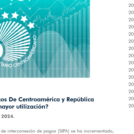
20
20
20
20
20
20
20
20
20
20
20
20
20
gos De Centroamérica y República
20
yor utilización?
20
o 2024.
ma de interconexión de pagos (SIPA) se ha incrementado,