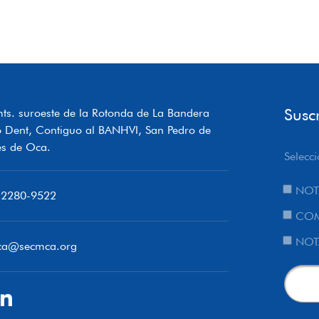
Susc
ts. suroeste de la Rotonda de La Bandera
o Dent, Contiguo al BANHVI, San Pedro de
s de Oca.
Selecci
NOT
 2280-9522
COM
NOT
ca@secmca.org