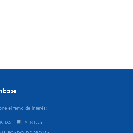
ribase
one el tema de interés:
ICIAS
EVENTOS
UNICADO DE PRENSA