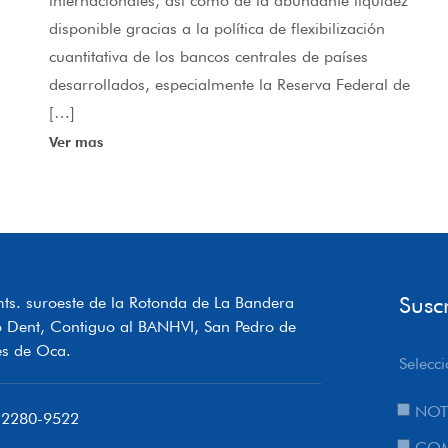
internacionales, así como de la abundante liquidez
disponible gracias a la política de flexibilización
cuantitativa de los bancos centrales de países
desarrollados, especialmente la Reserva Federal de
[…]
Ver mas
Susc
ts. suroeste de la Rotonda de La Bandera
o Dent, Contiguo al BANHVI, San Pedro de
s de Oca.
Selecci
NOT
 2280-9522
COM