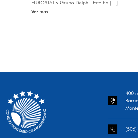
EUROSTAT y Grupo Delphi. Esto ha […]
Ver mas
400 m
Barri
Monte
(506)