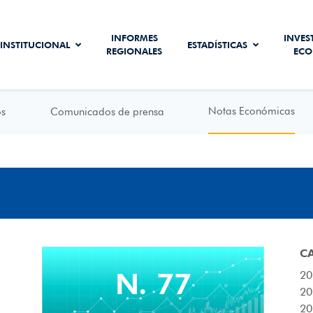
INFORMES
INVES
INSTITUCIONAL
ESTADÍSTICAS
REGIONALES
ECO
Notas Económicas
os
Comunicados de prensa
C
N. 77
20
20
20