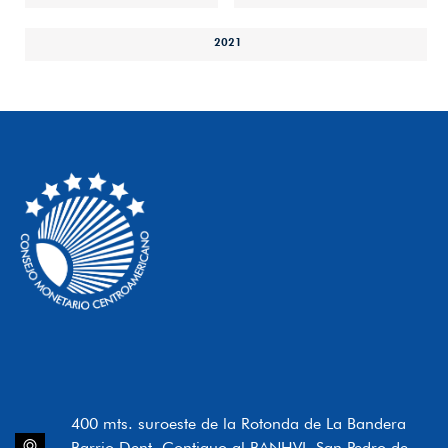
2021
400 mts. suroeste de la Rotonda de La Bandera
Barrio Dent, Contiguo al BANHVI, San Pedro de